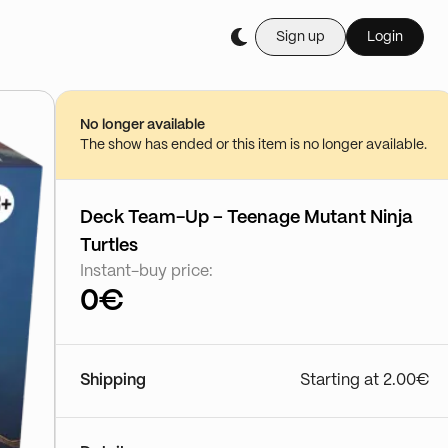
Sign up
Login
Buy it live during th
Ilan TCG Belgium | P
01/08 - 13:19
No longer available
Go to show
The show has ended or this item is no longer available.
Deck Team-Up – Teenage Mutant Ninja
Turtles
Instant-buy price:
0€
Shipping
Starting at 2.00€