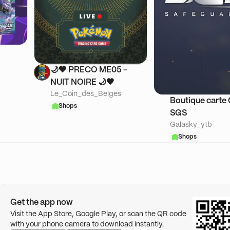
🌙​🖤 PRECO ME05 -
NUIT NOIRE 🌙​🖤
Le_Coin_des_Belges
Boutique carte
Shops
SGS
Galasky_ytb
Shops
Get the app now
Visit the App Store, Google Play, or scan the QR code
with your phone camera to download instantly.