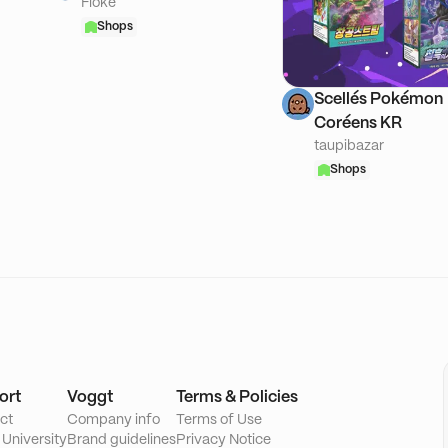
Floke
Shops
Scellés Pokémon
Coréens KR
taupibazar
Shops
ort
Voggt
Terms & Policies
ct
Company info
Terms of Use
 University
Brand guidelines
Privacy Notice