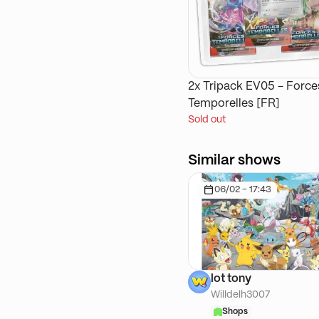
2x Tripack EV05 - Force
Temporelles [FR]
Sold out
Similar shows
06/02 - 17:43
lot tony
Willdelh3007
Shops