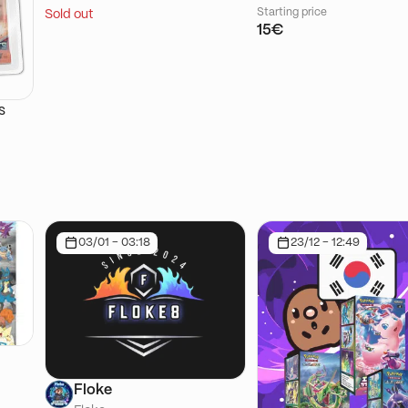
Starting price
Sold out
15€
s
03/01 - 03:18
23/12 - 12:49
Floke