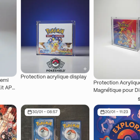
Protection acrylique display
Semi
Protection Acryliqu
it AP
Magnétique pour Di
Japonais
30/01 - 08:57
20/01 - 11:23