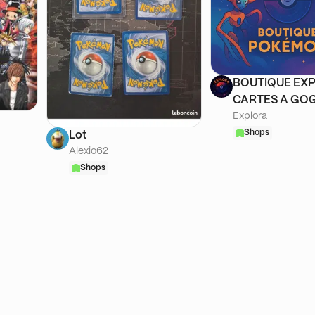
BOUTIQUE EXP
CARTES A GOG
Explora
A
Shops
Lot
Alexio62
Shops