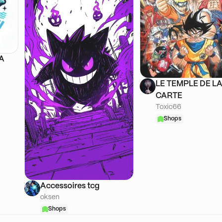
SA
LE TEMPLE DE L
CARTE
Toxic66
Shops
Accessoires tcg
oksen
Shops