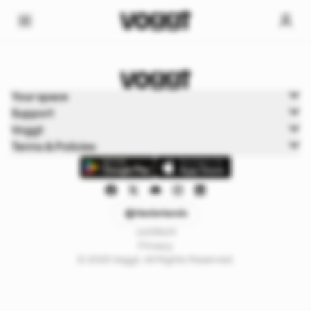
Home
Your space
Trading kaarten
Support
Pokémon Cards
Voggt
Terms & Policies
Nederlands
Juridisch
Privacy
© 2025 Voggt. All Rights Reserved.