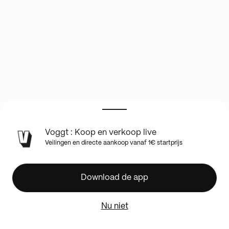
Voggt : Koop en verkoop live
🔥
Veilingen en directe aankoop vanaf 1€ startprijs
+900
CARTES
A
Download de app
L'UNITÉ
🔥
Nu niet
Fais
ton