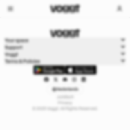
Home
Your space
Trading kaarten
Support
Pokémon Cards
Voggt
Terms & Policies
Nederlands
Juridisch
Privacy
© 2025 Voggt. All Rights Reserved.