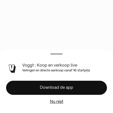
Voggt : Koop en verkoop live
🇫🇷
Veilingen en directe aankoop vanaf 1€ startprijs
🇯🇵
THE
BIG
Download de app
SHOW
100%
Nu niet
CARTES
🇯🇵