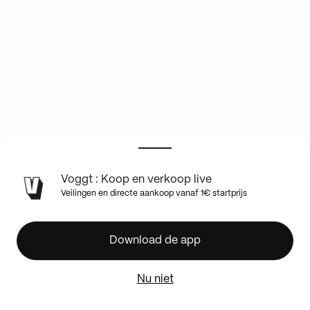
Voggt : Koop en verkoop live
🎌
Veilingen en directe aankoop vanaf 1€ startprijs
🏯
BIG
LIVE
Download de app
BLOC
EX
Nu niet
&
DP