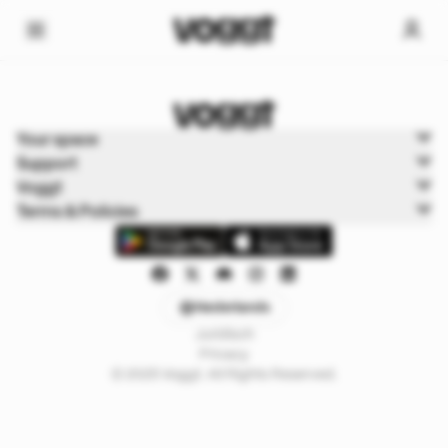
Home
Your space
Trading kaarten
Support
Pokémon Cards
Voggt
Terms & Policies
Nederlands
Juridisch
Privacy
© 2025 Voggt. All Rights Reserved.