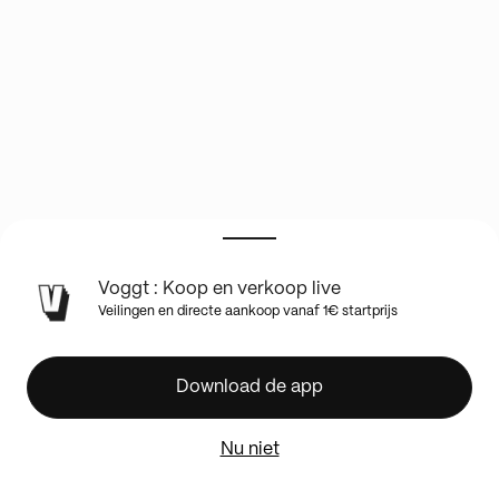
Voggt : Koop en verkoop live
🇯🇵
Veilingen en directe aankoop vanaf 1€ startprijs
JAPAN
SHOW
🇯🇵
Download de app
RECENT
POKEMON
Nu niet
⭐️
1