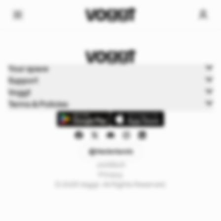
Home
Your space
Trading kaarten
Support
Pokémon Cards
Voggt
Terms & Policies
Nederlands
Juridisch
Privacy
© 2025 Voggt. All Rights Reserved.