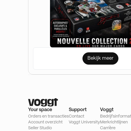
Bekijk meer
Your space
Support
Voggt
Orders en transacties
Contact
Bedrijfsinformat
Account overzicht
Voggt University
Merkrichtlijnen
Seller Studio
Carrière