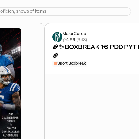
MajorCards
4.99
·
(643)
🏈✨ BOXBREAK 1€ PDD PYT
🏈
Sport Boxbreak