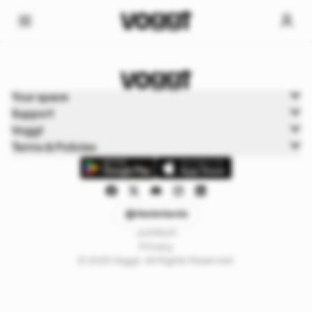
Home
Your space
Trading kaarten
Support
Yu-Gi-Oh!
Voggt
Terms & Policies
Nederlands
Juridisch
Privacy
© 2025 Voggt. All Rights Reserved.