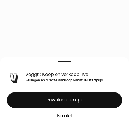
Voggt : Koop en verkoop live
32
Veilingen en directe aankoop vanaf 1€ startprijs
000
CARTES
1€
Download de app
PDD
/
Nu niet
carte
grade/