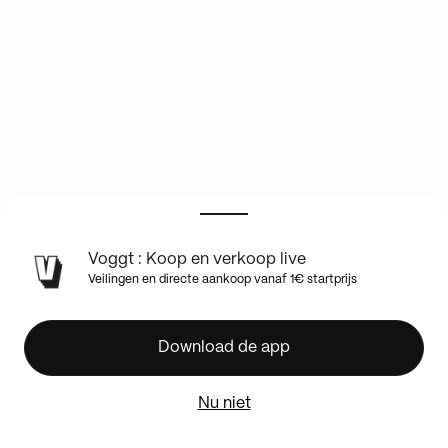
Voggt : Koop en verkoop live
🔥
Veilingen en directe aankoop vanaf 1€ startprijs
🍀
RISE
GALA
Download de app
&
LA
Nu niet
CHEMINÉE
FOLLE