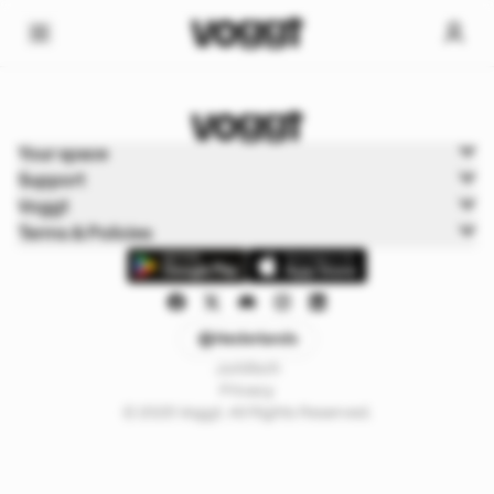
Home
Your space
Trading kaarten
Support
Rise
Voggt
Terms & Policies
Nederlands
Juridisch
Privacy
© 2025 Voggt. All Rights Reserved.