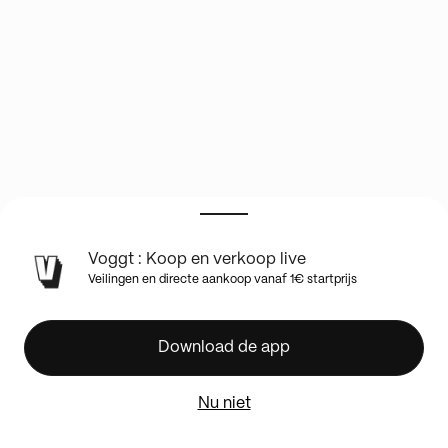
Voggt : Koop en verkoop live
🔥
Veilingen en directe aankoop vanaf 1€ startprijs
BOXBREAK
RIFTBOUND
FR
Download de app
🔥
1€
Nu niet
PDD