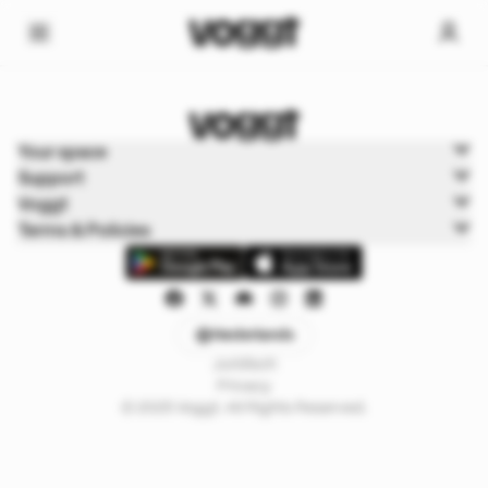
Home
Your space
Trading kaarten
Support
Riftbound
Voggt
Terms & Policies
Nederlands
Juridisch
Privacy
© 2025 Voggt. All Rights Reserved.