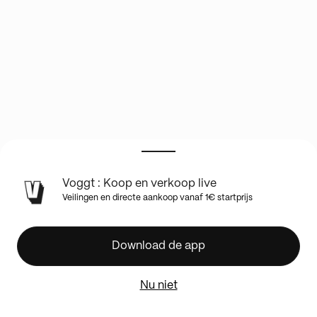
Voggt : Koop en verkoop live
🔥
Veilingen en directe aankoop vanaf 1€ startprijs
Einzelkarten-
Fieber!
Alle
Download de app
man
an
Nu niet
Bord
w/