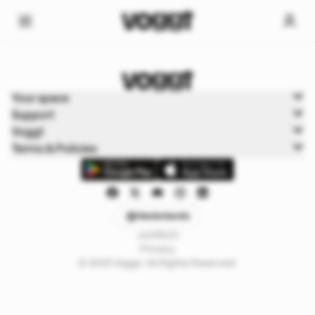
Home
Your space
Trading kaarten
Support
Pokémon Cards
Voggt
Terms & Policies
Nederlands
Juridisch
Privacy
© 2025 Voggt. All Rights Reserved.