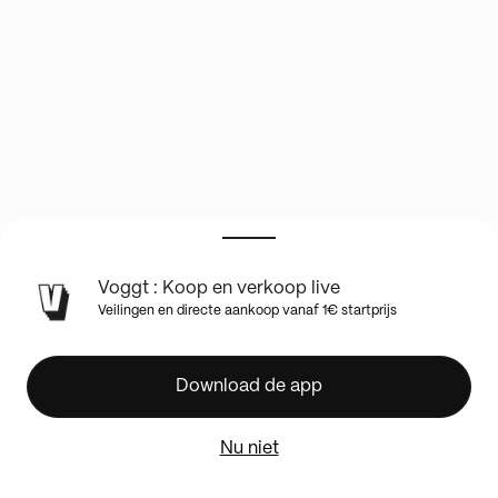
Voggt : Koop en verkoop live
MLB
Veilingen en directe aankoop vanaf 1€ startprijs
Random
Team
Break
Download de app
mit
Allen
Nu niet
&
Ginter