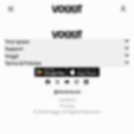
Home
Your space
Sport
Support
Baseball
Voggt
Terms & Policies
Nederlands
Juridisch
Privacy
© 2025 Voggt. All Rights Reserved.