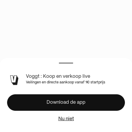
Voggt : Koop en verkoop live
MIDISPLAYZ
Veilingen en directe aankoop vanaf 1€ startprijs
BOXBREAK
POKÉMON
Download de app
Boxbreak
Pokémon
Nu niet
@EnzoDisplayz
+
4.95
Volg