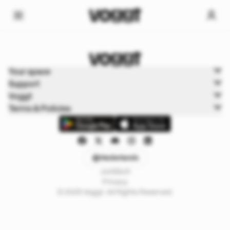
Home
Your space
Trading kaarten
Support
Boxbreak Pokémon
Voggt
Terms & Policies
Nederlands
Juridisch
Privacy
© 2025 Voggt. All Rights Reserved.