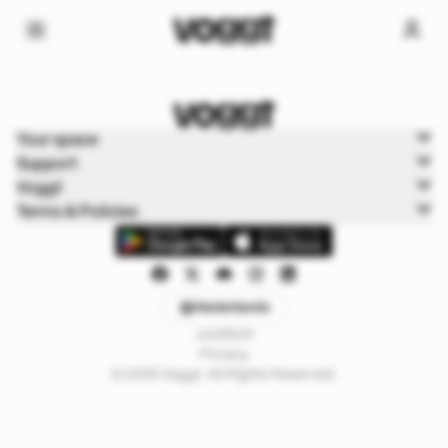
Home
Your space
Sport
Support
Sport Boxbreak
Voggt
Terms & Policies
Nederlands
Juridisch
Privacy
© 2025 Voggt. All Rights Reserved.