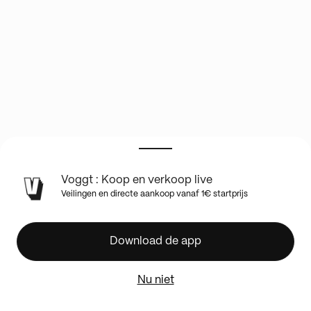
Voggt : Koop en verkoop live
Friday
Veilingen en directe aankoop vanaf 1€ startprijs
Blaster
Double
Case
Download de app
Break
Nu niet
Sport
Boxbreak