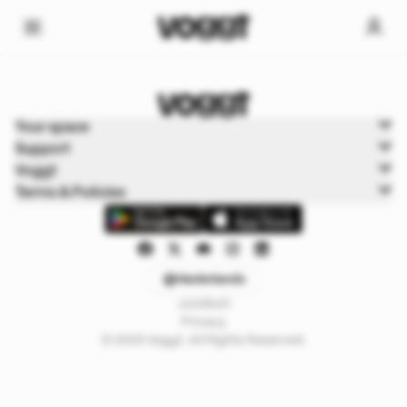
Home
Your space
Trading kaarten
Support
Pokémon Cards
Voggt
Terms & Policies
Nederlands
Juridisch
Privacy
© 2025 Voggt. All Rights Reserved.