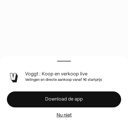
Voggt : Koop en verkoop live
Vente
Veilingen en directe aankoop vanaf 1€ startprijs
de
Collection
cartes
Download de app
anciennes
On
m'a
Nu niet
confié
une
collection