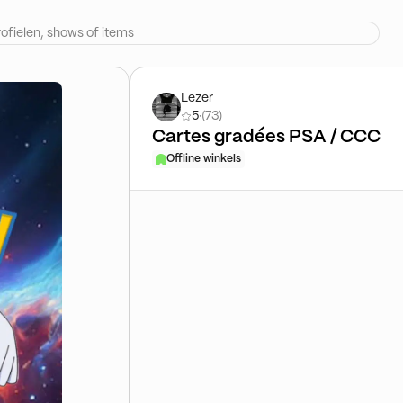
Lezer
5
·
(73)
Cartes gradées PSA / CCC
Offline winkels