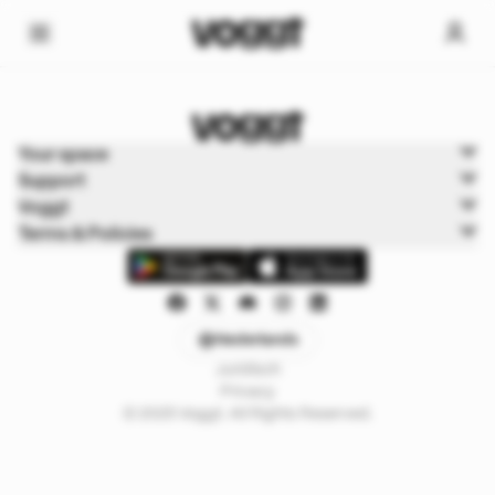
Home
Your space
Trading kaarten
Support
Pokémon Cards
Voggt
Terms & Policies
Nederlands
Juridisch
Privacy
© 2025 Voggt. All Rights Reserved.