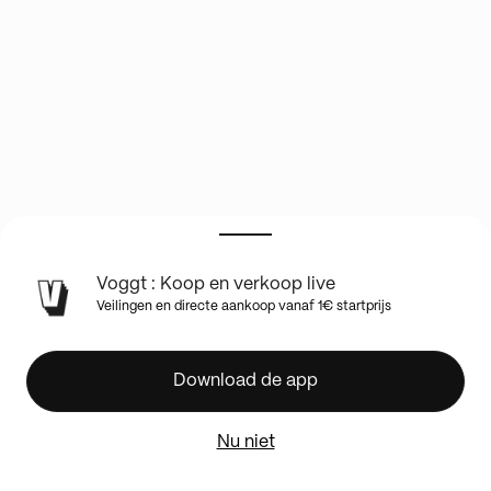
Voggt : Koop en verkoop live
🇯🇵
Veilingen en directe aankoop vanaf 1€ startprijs
JAPAN
SHOW
🇯🇵
Download de app
RECENT
POKEMON
Nu niet
⭐️
1