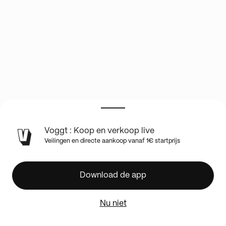
Voggt : Koop en verkoop live
✨
Veilingen en directe aankoop vanaf 1€ startprijs
SHOW
SCELLÉ
ET
Download de app
CARTES
1€
Nu niet
PDD
100%