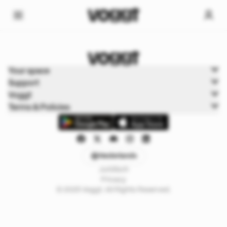
Home
Your space
Trading kaarten
Support
Boxbreak Pokémon
Voggt
Terms & Policies
Nederlands
Juridisch
Privacy
© 2025 Voggt. All Rights Reserved.