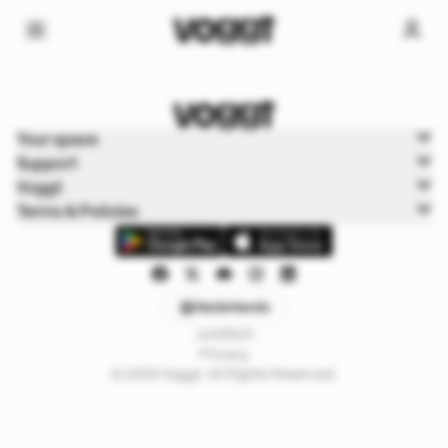
Home
Your space
Trading kaarten
Support
Pokémon Cards
Voggt
Terms & Policies
Nederlands
Juridisch
Privacy
© 2025 Voggt. All Rights Reserved.