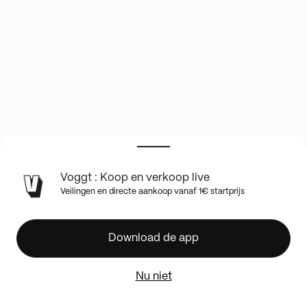
Voggt : Koop en verkoop live
🚨
Veilingen en directe aankoop vanaf 1€ startprijs
Célébrations
25ans,
Scéllé
Download de app
et
Cartes
Nu niet
1€
PDD