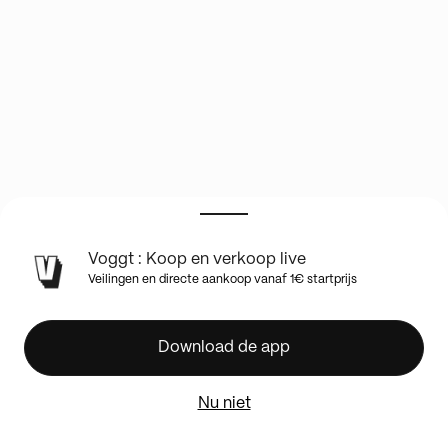
Voggt : Koop en verkoop live
🏀
Veilingen en directe aankoop vanaf 1€ startprijs
LE
GROS
CASEBREAK
Download de app
EN
DIRECT
Nu niet
DU
KARATCG,