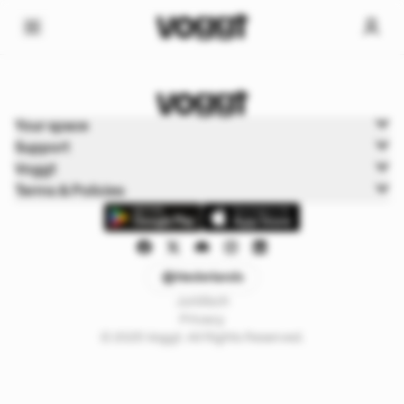
Home
Your space
Sport
Support
Basketbal
Voggt
Terms & Policies
Nederlands
Juridisch
Privacy
© 2025 Voggt. All Rights Reserved.