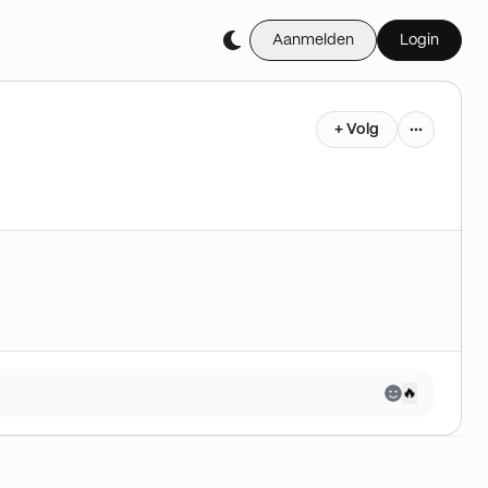
Aanmelden
Login
+ Volg
🔥