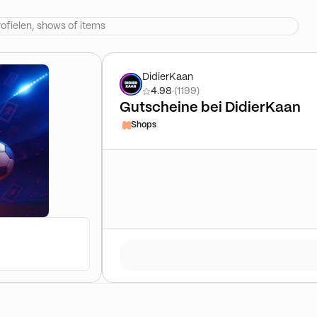
DidierKaan
4.98
·
(1199)
Gutscheine bei DidierKaan
Shops