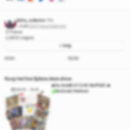
@Dra_collector
Pro
4.95
·
2627 beoordelingen
France
9670 volgers
+ Volg
900h
15238
Koop het live tijdens deze show
🔥Du Scellé XY à 151 1€/PDD! 🔥
08/05 - 18:30
Boxbreak Pokémon