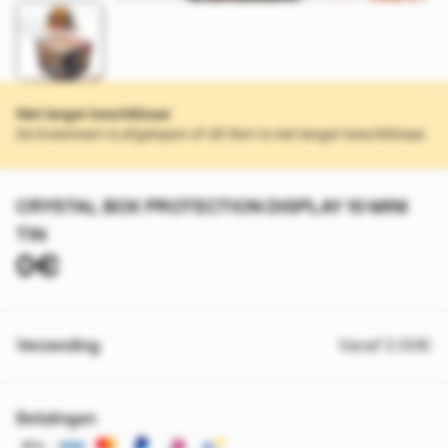
Niet langer beschikbaar
De livestream is afgelopen of dit item is niet langer beschikbaar.
CRYSTAL BOX PROTECTION DISPLAY 10 MINI
TIN
0€
Verzending
Vanaf 2.00€
Betalingen