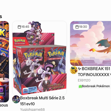
s
16:45
19:30
✨ BOXBREAK 151
TOFINOUXXXXX 
Eli91120
VENEZ PRENDRE
DINGUERIES ✨
Boxbreak Pokémon
Boxbreak Multi Série 2.5
151 ev10
 sous
Yugiohgame88