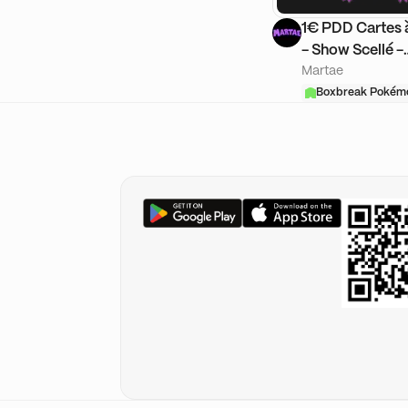
1€ PDD Cartes à
- Show Scellé -
Martae
BoxBreak - FUL
🏻
Boxbreak Pokém