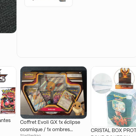
antes
Coffret Evoli GX 1x éclipse
cosmique / 1x ombres
CRISTAL BOX PRO
Startbedrag