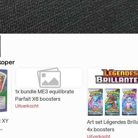
koper
1x bundle ME3 equilibrate
Parfait X6 boosters
Uitverkocht
x XY
Art set Légendes Brill
4x boosters
Uitverkocht