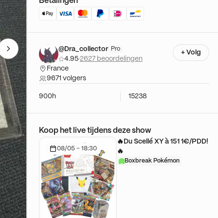
Betalingen
@Dra_collector
Pro
+ Volg
4.95
·
2627 beoordelingen
France
9671 volgers
900h
15238
Koop het live tijdens deze show
🔥Du Scellé XY à 151 1€/PDD!
08/05 - 18:30
🔥
Boxbreak Pokémon