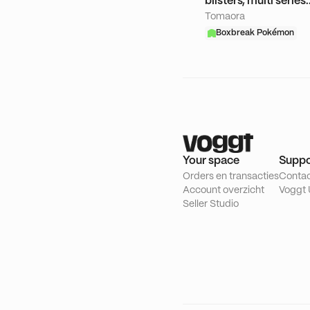
blisters, multi series..
Tomaora
Scellés + Give Roue
Boxbreak Pokémon
Your space
Suppo
Orders en transacties
Conta
Account overzicht
Voggt 
Seller Studio