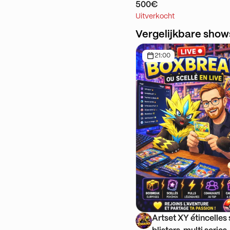
500€
Uitverkocht
Vergelijkbare show
21:00
Artset XY étincelles