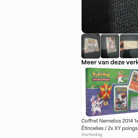
Meer van deze ver
Coffret Nemelios 2014 1
Étincelles / 2x XY poings
Startbedrag
Furieux / 1x XY de base