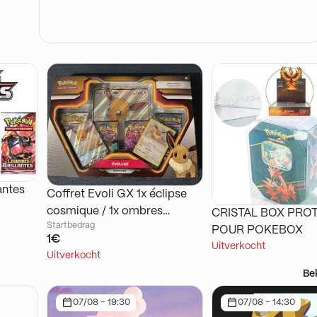
antes
Coffret Evoli GX 1x éclipse
cosmique / 1x ombres
CRISTAL BOX PRO
Startbedrag
ardentes / 2x ténèbres
POUR POKEBOX
1€
embrasés
Uitverkocht
Uitverkocht
Be
07/08 - 19:30
07/08 - 14:30