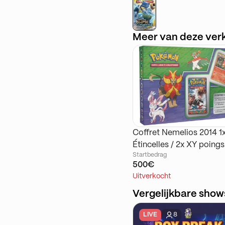
Meer van deze ver
Coffret Nemelios 2014 1
Étincelles / 2x XY poings
Startbedrag
Furieux / 1x XY de base
500€
Uitverkocht
Vergelijkbare show
LIVE
8