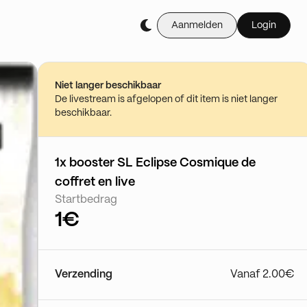
Aanmelden
Login
Koop het live tijdens 
🔥Du Scellé XY à 151 1
08/05 - 18:30
Niet langer beschikbaar
Ga naar de sh
De livestream is afgelopen of dit item is niet langer
beschikbaar.
1x booster SL Eclipse Cosmique de
coffret en live
Startbedrag
1€
Verzending
Vanaf 2.00€