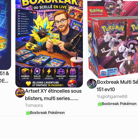
51 &
DEA •
Boxbreak Multi Sé
AYS
151 ev10
Artset XY étincelles sous
 LA +
Yugiohgame88
blisters, multi series....
🏆
Boxbreak Pokémon
Tomaora
Scellés + Give Roue
Boxbreak Pokémon