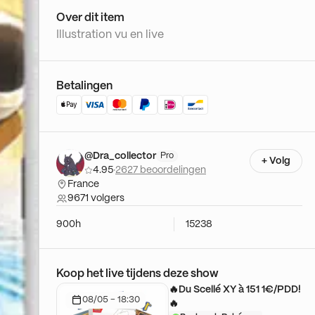
Over dit item
Illustration vu en live
Betalingen
@Dra_collector
Pro
+ Volg
4.95
·
2627 beoordelingen
France
9671 volgers
900h
15238
Koop het live tijdens deze show
🔥Du Scellé XY à 151 1€/PDD!
08/05 - 18:30
🔥