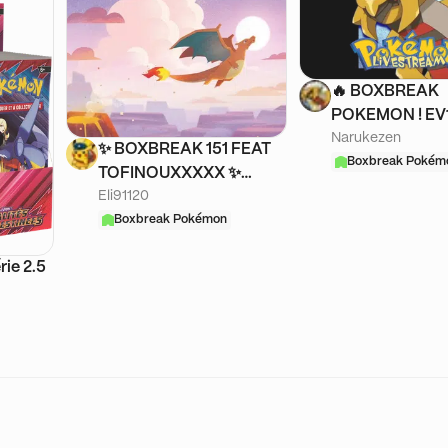
🔥 BOXBREAK
POKEMON ! EV
Narukezen
ME5, EB9/10/11 e
✨ BOXBREAK 151 FEAT
🔥
Boxbreak Pokém
TOFINOUXXXXX ✨
Eli91120
VENEZ PRENDRE VOS
DINGUERIES ✨
Boxbreak Pokémon
rie 2.5