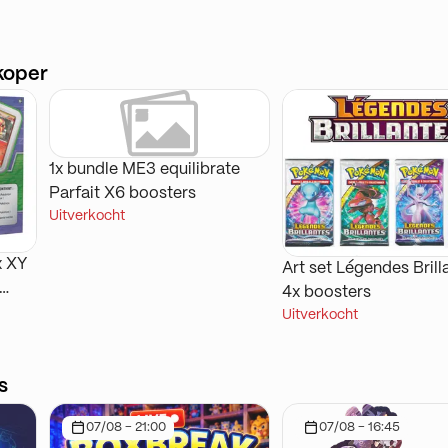
koper
1x bundle ME3 equilibrate
Parfait X6 boosters
Uitverkocht
x XY
Art set Légendes Brill
4x boosters
Uitverkocht
s
07/08 - 21:00
07/08 - 16:45