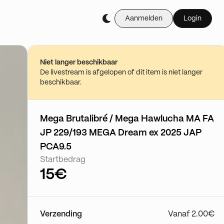
Aanmelden
Login
Koop het live tijdens 
💥🇯🇵 THE BIG SHOW CARTE 
12/05 - 18:30
Niet langer beschikbaar
Ga naar de sh
De livestream is afgelopen of dit item is niet langer
beschikbaar.
Mega Brutalibré / Mega Hawlucha MA FA
JP 229/193 MEGA Dream ex 2025 JAP
PCA9.5
Startbedrag
15€
Verzending
Vanaf 2.00€