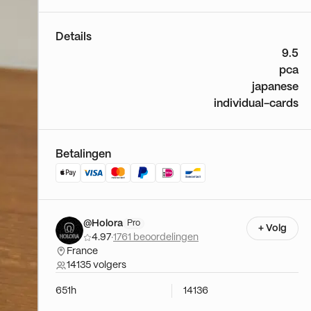
Details
9.5
pca
japanese
individual-cards
Betalingen
@Holora
Pro
+ Volg
4.97
·
1761 beoordelingen
France
14135 volgers
651h
14136