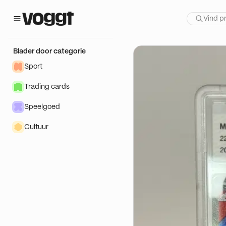
 show:
DEE JAP🇯🇵💥
Blader door categorie
Sport
Trading cards
Speelgoed
Cultuur