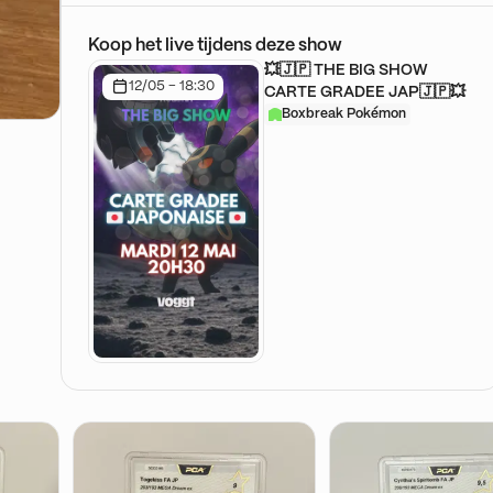
Koop het live tijdens deze show
💥🇯🇵 THE BIG SHOW
12/05 - 18:30
CARTE GRADEE JAP🇯🇵💥
Boxbreak Pokémon