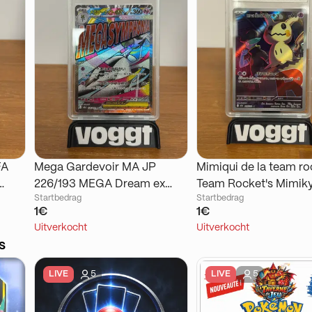
FA
Mega Gardevoir MA JP
Mimiqui de la team ro
226/193 MEGA Dream ex
Team Rocket's Mimik
Startbedrag
Startbedrag
2025 JAP PCA9
JP 205/193 MEGA Dr
1€
1€
2025 PCA9
Uitverkocht
Uitverkocht
s
LIVE
5
LIVE
5