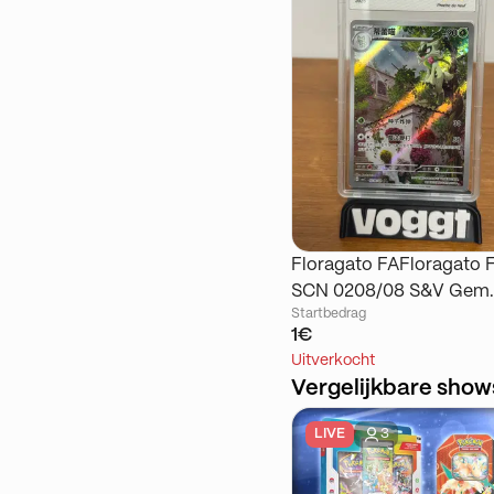
Floragato FAFloragato 
SCN 0208/08 S&V Gem
Startbedrag
Pack Vol.1 2025
1€
Uitverkocht
Vergelijkbare show
LIVE
3