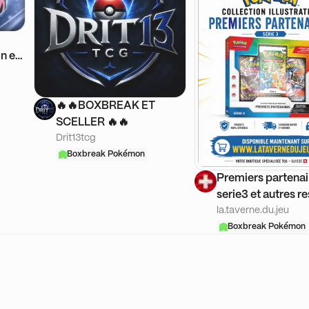
n et
🔥🔥BOXBREAK ET
SCELLER 🔥🔥
Drit13tcg
Boxbreak Pokémon
Premiers partenai
serie3 et autres r
la.taverne.du.jeu
Boxbreak Pokémon