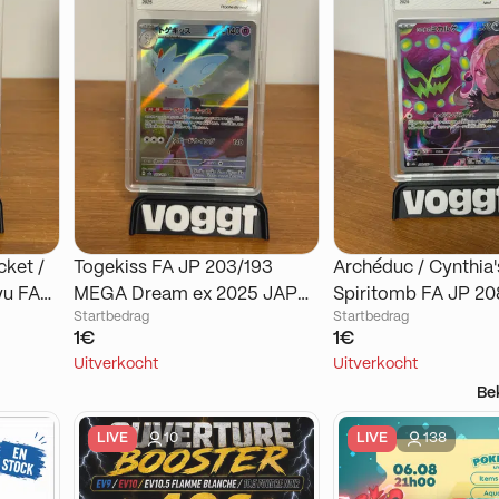
cket /
Togekiss FA JP 203/193
Archéduc / Cynthia'
yu FA
MEGA Dream ex 2025 JAP
Spiritomb FA JP 20
Startbedrag
Startbedrag
eam ex
PCA9
MEGA Dream ex 20
1€
1€
PCA9.5
Uitverkocht
Uitverkocht
Be
LIVE
10
LIVE
138