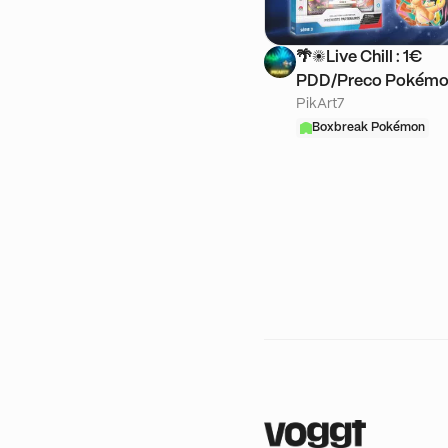
🌴☀️Live Chill : 1€
PDD/Preco Pokémo
PikArt7
BoxBreak☀️🌴
Boxbreak Pokémon