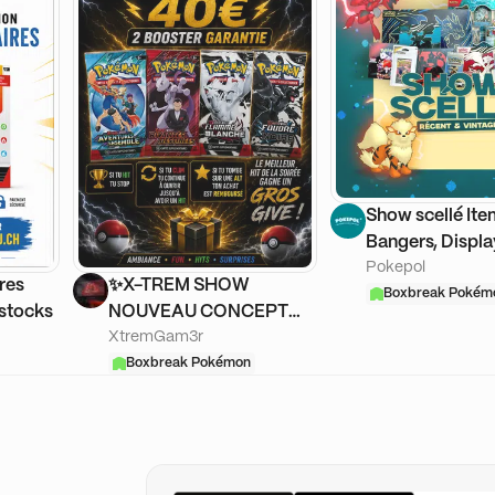
Show scellé It
Bangers, Displa
Pokepol
cases en folie 
res
✨X-TREM SHOW
Boxbreak Pokém
estocks
NOUVEAU CONCEPT
XtremGam3r
BOXBREAK A GOGO✨
Boxbreak Pokémon