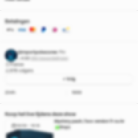
Betalingen
@Importpokecoree
Pro
4.92
·
350 beoordelingen
France
978 volgers
+ Volg
204h
1999
Koop het live tijdens deze show
Mystery pack / box version fr ou kr
19/09 - 16:18
Shops