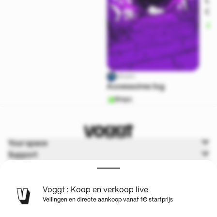
LE
CA
S
oksen
Accessoires tcg
Shops
Your space
Support
Voggt
Terms & Policies
Voggt : Koop en verkoop live
Veilingen en directe aankoop vanaf 1€ startprijs