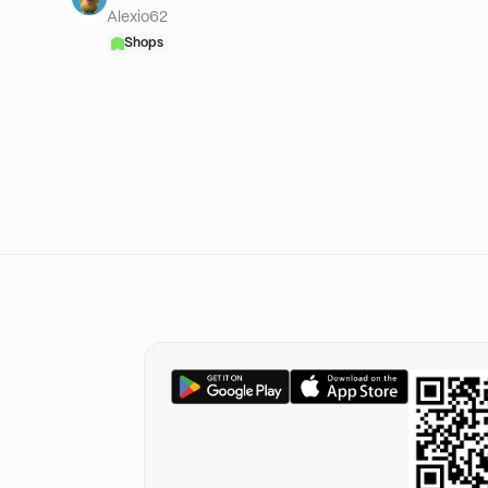
Alexio62
Shops