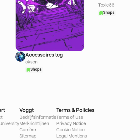
Toxic66
Shops
Accessoires tcg
oksen
Shops
rt
Voggt
Terms & Policies
ct
Bedrijfsinformatie
Terms of Use
University
Merkrichtlijnen
Privacy Notice
Carrière
Cookie Notice
Sitemap
Legal Mentions