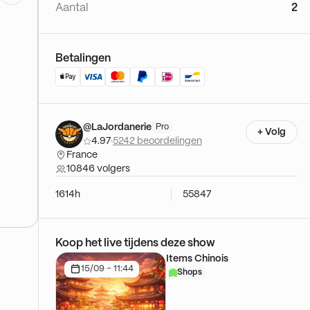
Aantal
2
Betalingen
@LaJordanerie
Pro
+ Volg
4.97
·
5242 beoordelingen
France
10846 volgers
1614h
55847
Koop het live tijdens deze show
Items Chinois
15/09 - 11:44
Shops