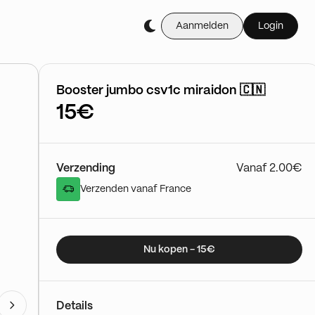
Aanmelden
Login
Booster jumbo csv1c miraidon 🇨🇳
15€
Verzending
Vanaf 2.00€
Verzenden vanaf France
Nu kopen - 15€
Details