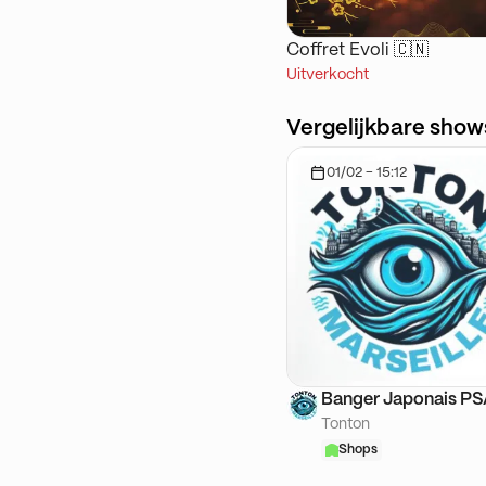
Coffret Evoli 🇨🇳
Uitverkocht
Vergelijkbare show
01/02 - 15:12
Banger Japonais P
Tonton
Shops