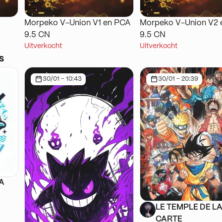
Morpeko V-Union V1 en PCA
Morpeko V-Union V2 
9.5 CN
9.5 CN
Uitverkocht
Uitverkocht
s
30/01 - 10:43
30/01 - 20:39
SA
LE TEMPLE DE L
CARTE