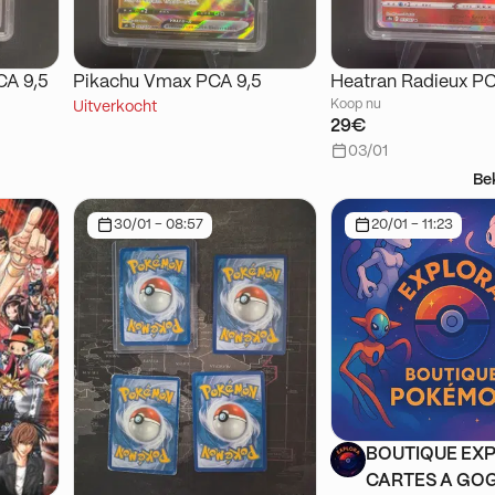
CA 9,5
Pikachu Vmax PCA 9,5
Heatran Radieux PC
Koop nu
Uitverkocht
29€
03/01
Be
30/01 - 08:57
20/01 - 11:23
BOUTIQUE EXP
CARTES A GOG