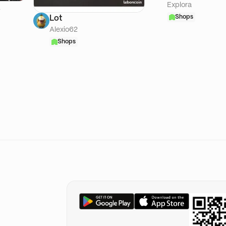
Explora
A
Shops
Lot
Alexio62
Shops