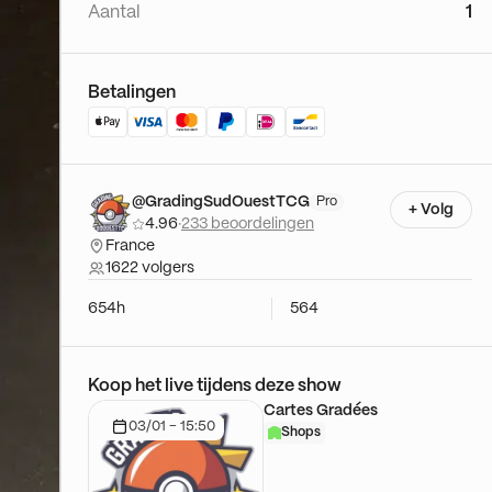
Aantal
1
Betalingen
@GradingSudOuestTCG
Pro
+ Volg
4.96
·
233 beoordelingen
France
1622 volgers
654h
564
Koop het live tijdens deze show
Cartes Gradées
03/01 - 15:50
Shops