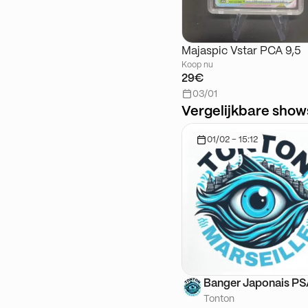
Majaspic Vstar PCA 9,5
Koop nu
29€
03/01
Vergelijkbare show
01/02 - 15:12
Banger Japonais P
Tonton