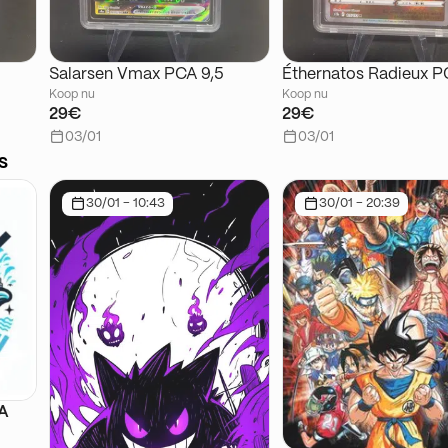
Salarsen Vmax PCA 9,5
Éthernatos Radieux P
Koop nu
Koop nu
29€
29€
03/01
03/01
s
30/01 - 10:43
30/01 - 20:39
SA