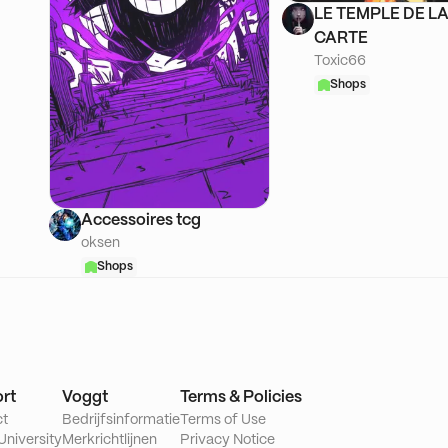
LE TEMPLE DE L
CARTE
Toxic66
Shops
Accessoires tcg
oksen
Shops
rt
Voggt
Terms & Policies
ct
Bedrijfsinformatie
Terms of Use
University
Merkrichtlijnen
Privacy Notice