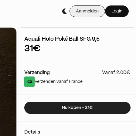
Aanmelden
Login
Koop het live tijdens 
Cartes Gradée
03/01 - 15:50
Ga naar de sh
Aquali Holo Poké Ball SFG 9,5
31€
Verzending
Vanaf 2.00€
Verzenden vanaf France
Nu kopen - 31€
Details