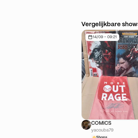
extraterrestre Life
Vergelijkbare show
14/09 - 09:21
COMICS
yacouba79
Shops