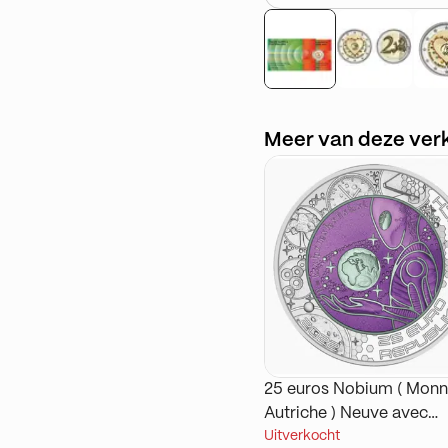
Meer van deze ver
25 euros Nobium ( Monn
Autriche ) Neuve avec
Uitverkocht
Certificat d’authenticité 