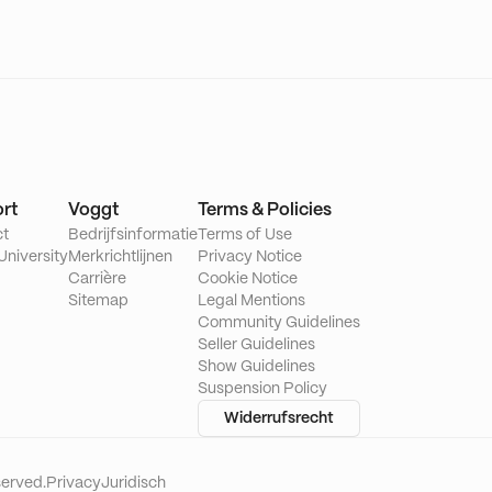
rt
Voggt
Terms & Policies
ct
Bedrijfsinformatie
Terms of Use
University
Merkrichtlijnen
Privacy Notice
Carrière
Cookie Notice
Sitemap
Legal Mentions
Community Guidelines
Seller Guidelines
Show Guidelines
Suspension Policy
Widerrufsrecht
served.
Privacy
Juridisch