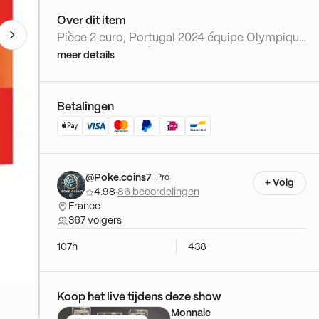
Over dit item
Pièce 2 euro, Portugal 2024 équipe Olympique
Colorisée, Belle Épreuve, Coincard
meer details
Betalingen
@Poke.coins7
Pro
+ Volg
4.98
·
86 beoordelingen
France
367 volgers
107h
438
Koop het live tijdens deze show
Monnaie