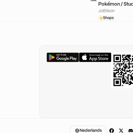
Pokémon / Stud
JoBilson
🎥
Shops
Nederlands