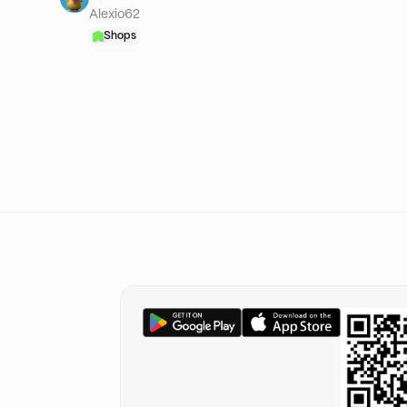
Alexio62
Shops