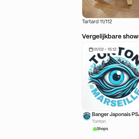
Tartard 11/112
Vergelijkbare show
01/02 - 15:12
Banger Japonais P
Tonton
Shops