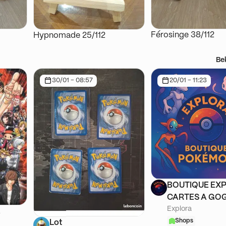
Férosinge 38/112
Hypnomade 25/112
Be
30/01 - 08:57
20/01 - 11:23
BOUTIQUE EXP
CARTES A GOG
Explora
A
Shops
Lot