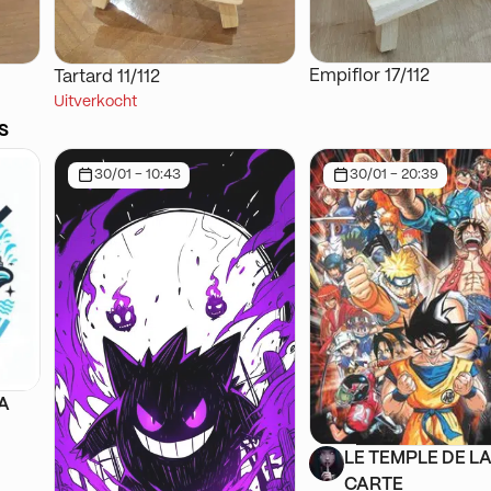
Empiflor 17/112
Tartard 11/112
Uitverkocht
s
30/01 - 10:43
30/01 - 20:39
SA
LE TEMPLE DE L
CARTE