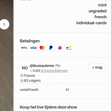
mint
ungraded
french
individual-cards
Betalingen
@Nozequienne
Pro
+ Volg
NO
4.83
·
12 beoordelingen
France
83 volgers
undefinedh
41
Koop het live tijdens deze show