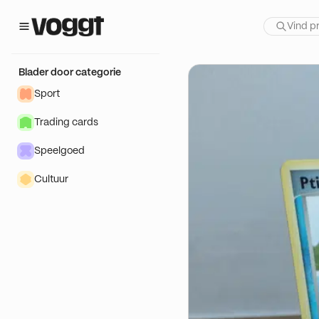
 show:
t Feuille
Blader door categorie
Sport
Trading cards
Speelgoed
Cultuur