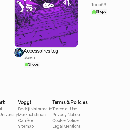
Toxic66
Shops
Accessoires tcg
oksen
Shops
rt
Voggt
Terms & Policies
ct
Bedrijfsinformatie
Terms of Use
University
Merkrichtlijnen
Privacy Notice
Carrière
Cookie Notice
Sitemap
Legal Mentions