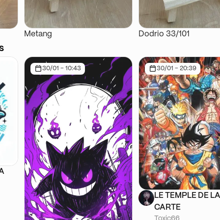
Metang
Dodrio 33/101
s
30/01 - 10:43
30/01 - 20:39
SA
LE TEMPLE DE L
CARTE
Toxic66