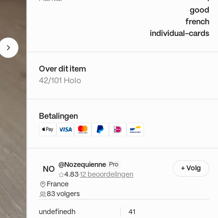
good
french
individual-cards
Over dit item
42/101 Holo
Betalingen
@Nozequienne
Pro
+ Volg
NO
4.83
·
12 beoordelingen
France
83 volgers
undefinedh
41