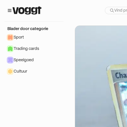
 show:
bliées
Blader door categorie
Sport
Trading cards
Speelgoed
Cultuur