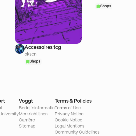
Shops
Accessoires tcg
oksen
Shops
rt
Voggt
Terms & Policies
ct
Bedrijfsinformatie
Terms of Use
University
Merkrichtlijnen
Privacy Notice
Carrière
Cookie Notice
Sitemap
Legal Mentions
Community Guidelines