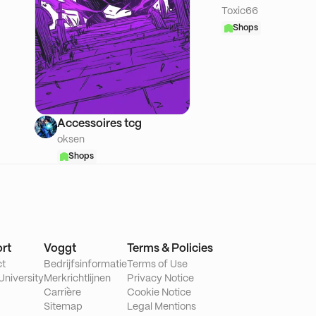
Toxic66
Shops
Accessoires tcg
oksen
Shops
rt
Voggt
Terms & Policies
ct
Bedrijfsinformatie
Terms of Use
University
Merkrichtlijnen
Privacy Notice
Carrière
Cookie Notice
Sitemap
Legal Mentions