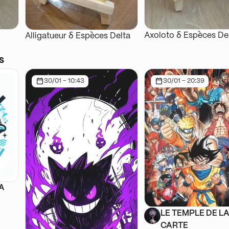
Axoloto ẟ Espèces De
Alligatueur ẟ Espèces Delta
s
30/01 - 10:43
30/01 - 20:39
SA
LE TEMPLE DE L
CARTE