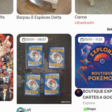
lta
Canne
Barpau ẟ Espèces Delta
Uitverkocht
Be
30/01 - 08:57
20/01 - 11:23
BOUTIQUE EXP
CARTES A GOG
Explora
A
Shops
Lot