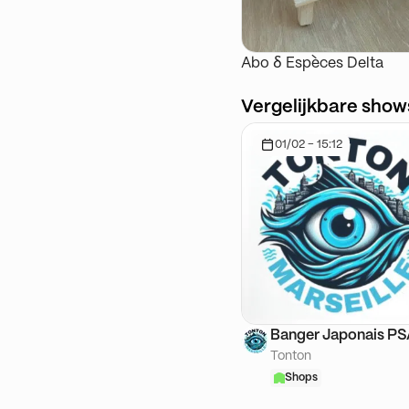
Abo ẟ Espèces Delta
Vergelijkbare show
01/02 - 15:12
Banger Japonais P
Tonton
Shops