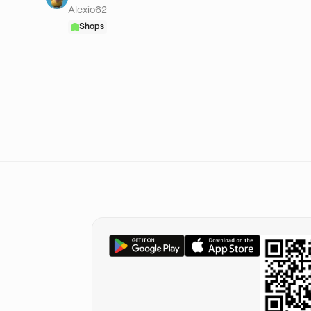
Alexio62
Shops