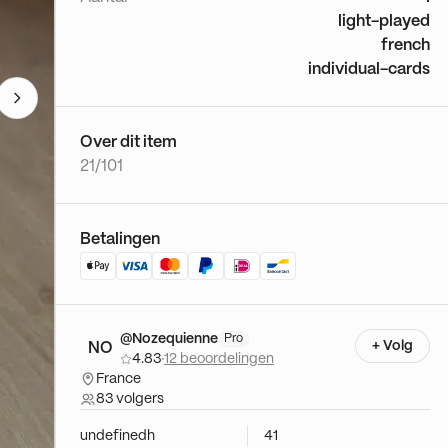
light-played
french
individual-cards
Over dit item
21/101
Betalingen
@Nozequienne
Pro
+ Volg
NO
4.83
·
12 beoordelingen
France
83 volgers
undefinedh
41