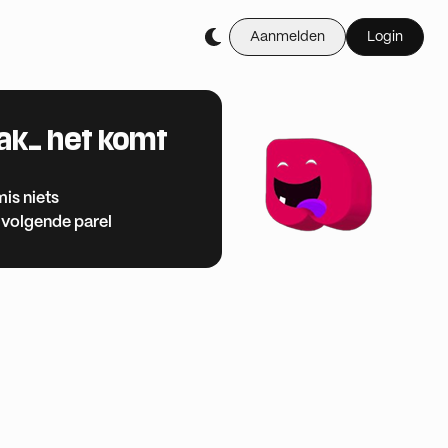
Aanmelden
Login
aak… het komt
mis niets
 volgende parel