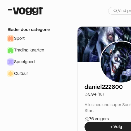
Blader door categorie
Sport
Trading kaarten
Speelgoed
Cultuur
daniel222600
3.94
·
(18)
Alles neu und super Sa
Start
76 volgers
+ Volg