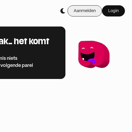
Aanmelden
Login
aak… het komt
mis niets
 volgende parel