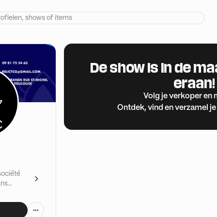
De show is in de m
eraan!
Volg je verkoper en 
Ontdek, vind en verzamel je
société
ans
s à
n, Magic