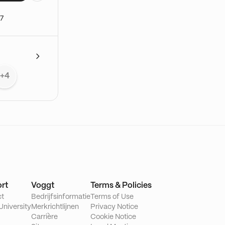
osons une
 scellés
7
vec ces
,
seurs,...)
nité et
s
 service
+4
en
t à
fin, nous
et des
 jeux de
 espace
. Relic,
 à venir
rt
Voggt
Terms & Policies
épondrons
ct
Bedrijfsinformatie
Terms of Use
University
Merkrichtlijnen
Privacy Notice
Carrière
Cookie Notice