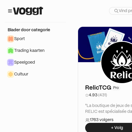
Blader door categorie
Sport
Trading kaarten
Speelgoed
Cultuur
RelicTCG
Pro
4.93
·
(431)
"La boutique de jeux de 
RELIC est spécialisée d
l'achat/revente de carte
1763 volgers
collectionner (JCC),
+ Volg
principalement Pokémo