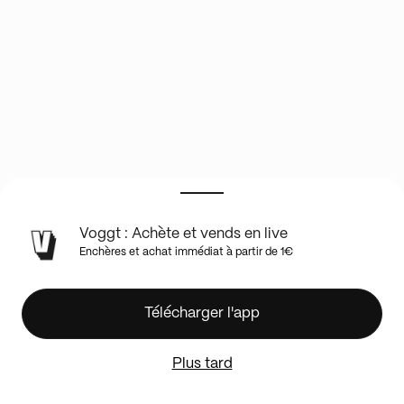
INFOS
Voggt : Achète et vends en live
DU
Enchères et achat immédiat à partir de 1€
SHOW
EN
LIVE
LIVE
Télécharger l'app
VOGGT
🔥
Plus tard
Cartes
Pokémon