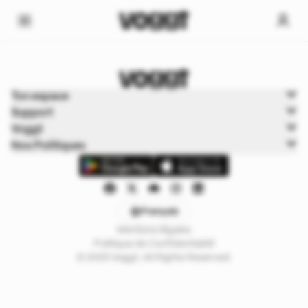
Home
Ton espace
Trading cards
Support
Cartes Pokémon
Voggt
Nos Politiques
Français
Mentions légales
Politique de Confidentialité
© 2025 Voggt. All Rights Reserved.