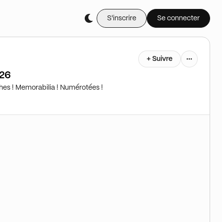
S'inscrire
Se connecter
+ Suivre
026
hes ! Memorabilia ! Numérotées !