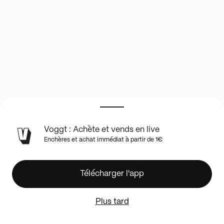
INFOS
Voggt : Achète et vends en live
DU
Enchères et achat immédiat à partir de 1€
SHOW
EN
LIVE
🚦
Télécharger l'app
Items
Scellés
Plus tard
1€
PDD