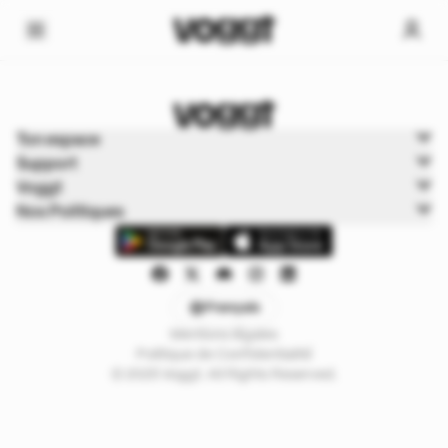
Home
Ton espace
Trading cards
Support
Boxbreak Pokémon
Voggt
Nos Politiques
Français
Mentions légales
Politique de Confidentialité
© 2025 Voggt. All Rights Reserved.