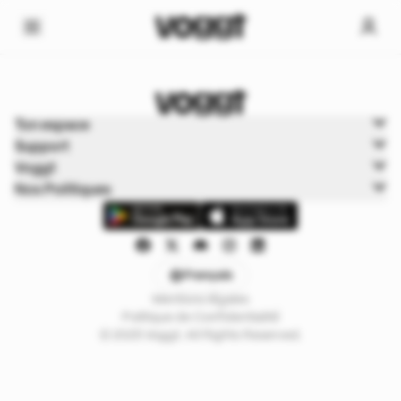
Home
Ton espace
Sports
Support
Football américain
Voggt
Nos Politiques
Français
Mentions légales
Politique de Confidentialité
© 2025 Voggt. All Rights Reserved.