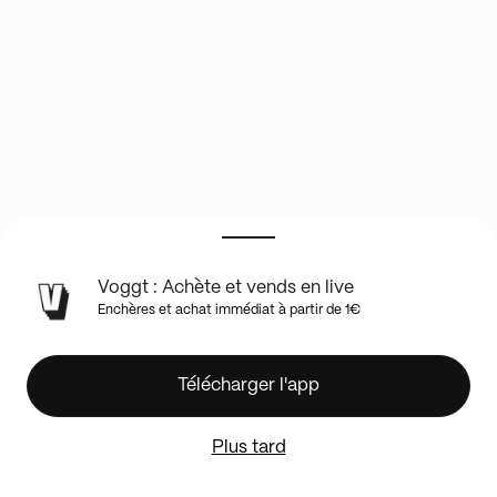
INFOS
Voggt : Achète et vends en live
DU
Enchères et achat immédiat à partir de 1€
SHOW
EN
LIVE
Optic
Télécharger l'app
Preferred
+
Plus tard
Phoenix
International