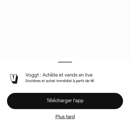
INFOS
Voggt : Achète et vends en live
DU
Enchères et achat immédiat à partir de 1€
SHOW
EN
LIVE
⚾
Télécharger l'app
⭐
DOUBLE
Plus tard
CASEBREAK
NEW