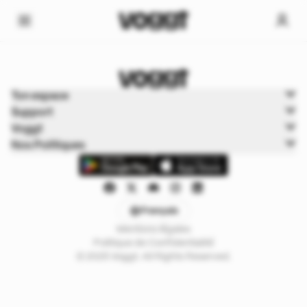
Home
Ton espace
Sports
Support
Sports Boxbreak
Voggt
Nos Politiques
Français
Mentions légales
Politique de Confidentialité
© 2025 Voggt. All Rights Reserved.