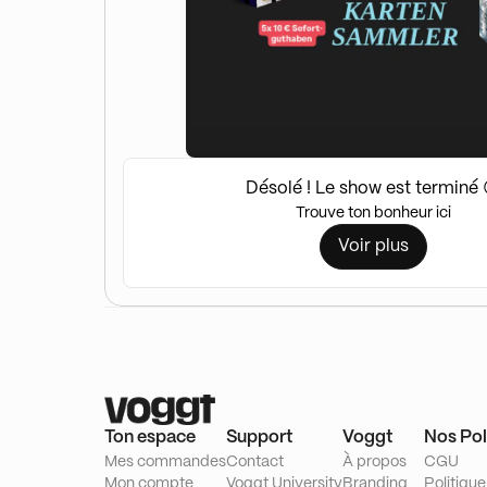
Désolé ! Le show est terminé 
Trouve ton bonheur ici
Voir plus
Ton espace
Support
Voggt
Nos Pol
Mes commandes
Contact
À propos
CGU
Mon compte
Voggt University
Branding
Politique