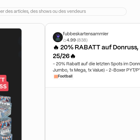
fubbeskartensammler
4.99
·
(838)
🔥 20% RABATT auf Donruss,
25/26🔥
- 20% Rabatt auf die letzten Spots im Do
Jumbo, 1x Mega, 1x Value) - 2-Boxer PYT
Football