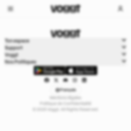
Home
Ton espace
Trading cards
Support
Boutiques
Voggt
Nos Politiques
Français
Mentions légales
Politique de Confidentialité
© 2025 Voggt. All Rights Reserved.