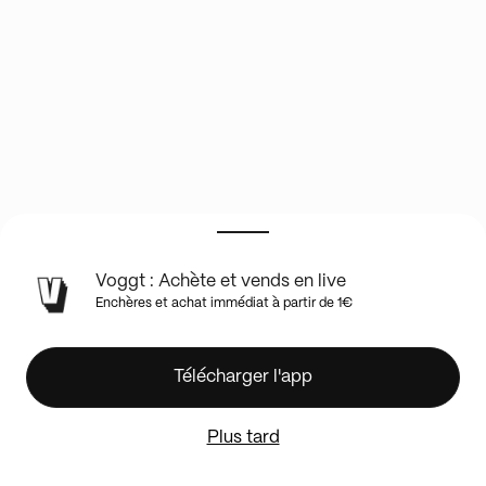
INFOS
Voggt : Achète et vends en live
DU
Enchères et achat immédiat à partir de 1€
SHOW
EN
LIVE
Le
Télécharger l'app
plus
grosse
Plus tard
boutique
One