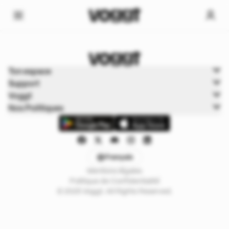
Home
Ton espace
Trading cards
Support
Boutiques
Voggt
Nos Politiques
Français
Mentions légales
Politique de Confidentialité
© 2025 Voggt. All Rights Reserved.