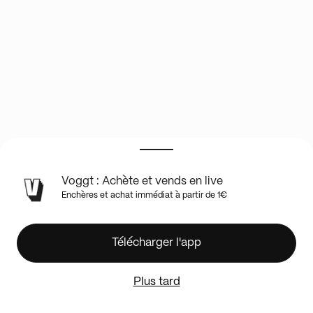
INFOS
Voggt : Achète et vends en live
DU
Enchères et achat immédiat à partir de 1€
SHOW
EN
LIVE
🏴‍☠️​
Télécharger l'app
⚡BINDER
Show
Plus tard
🇯🇵​
🇫🇷​