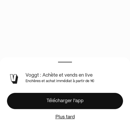
INFOS
Voggt : Achète et vends en live
DU
Enchères et achat immédiat à partir de 1€
SHOW
EN
LIVE
MLB
Télécharger l'app
Random
Team
Plus tard
Break
mit