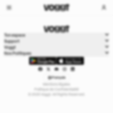
Home
Ton espace
Sports
Support
Baseball
Voggt
Nos Politiques
Français
Mentions légales
Politique de Confidentialité
© 2025 Voggt. All Rights Reserved.