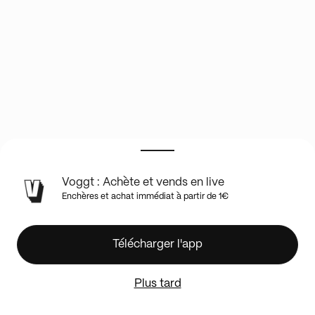
INFOS
Voggt : Achète et vends en live
DU
Enchères et achat immédiat à partir de 1€
SHOW
EN
LIVE
MIDISPLAYZ
Télécharger l'app
BOXBREAK
POKÉMON
Plus tard
DATE
DU