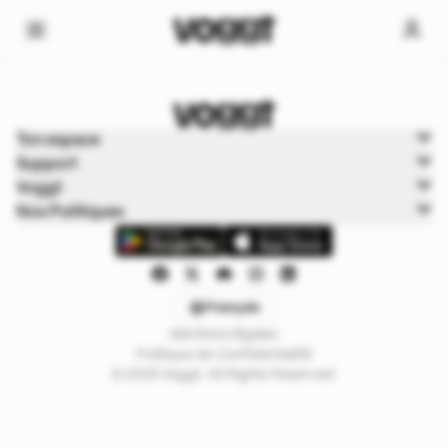
Home
Ton espace
Trading cards
Support
Boxbreak Pokémon
Voggt
Nos Politiques
Français
Mentions légales
Politique de Confidentialité
© 2025 Voggt. All Rights Reserved.