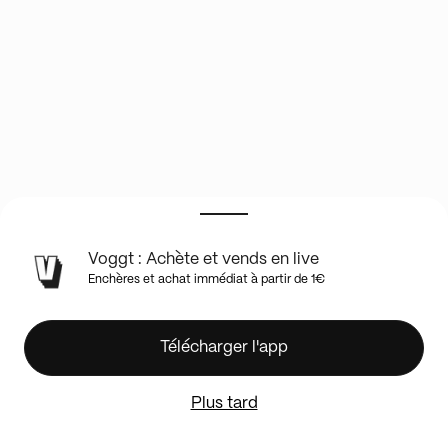
INFOS
Voggt : Achète et vends en live
DU
Enchères et achat immédiat à partir de 1€
SHOW
EN
LIVE
MIDISPLAYZ
Télécharger l'app
BOXBREAK
POKÉMON
Plus tard
DATE
DU