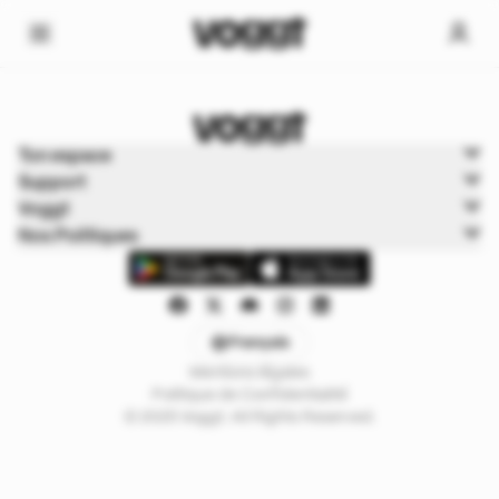
Home
Ton espace
Trading cards
Support
Boxbreak Pokémon
Voggt
Nos Politiques
Français
Mentions légales
Politique de Confidentialité
© 2025 Voggt. All Rights Reserved.