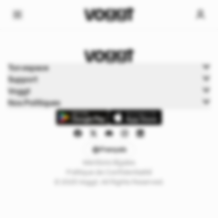
Home
Ton espace
Sports
Support
Sports Boxbreak
Voggt
Nos Politiques
Français
Mentions légales
Politique de Confidentialité
© 2025 Voggt. All Rights Reserved.