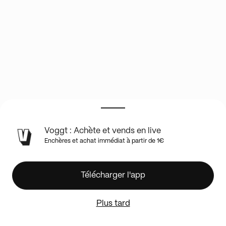
INFOS
Voggt : Achète et vends en live
DU
Enchères et achat immédiat à partir de 1€
SHOW
EN
LIVE
💥
Télécharger l'app
🇫🇷
AVANT
Plus tard
PREMIERE
FR