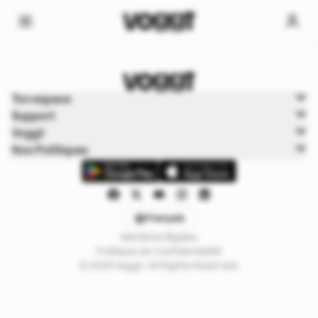
Home
Ton espace
Trading cards
Support
Cartes Pokémon
Voggt
Nos Politiques
Français
Mentions légales
Politique de Confidentialité
© 2025 Voggt. All Rights Reserved.