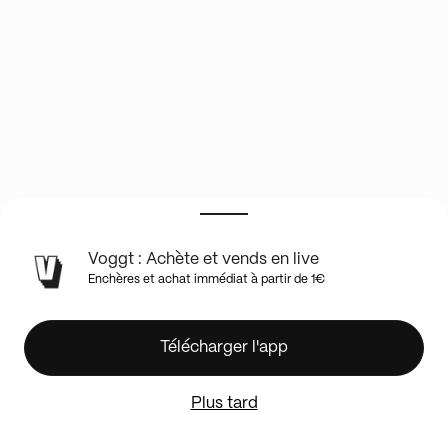
INFOS
Voggt : Achète et vends en live
DU
Enchères et achat immédiat à partir de 1€
SHOW
EN
LIVE
🇯🇵
Télécharger l'app
JAPAN
SHOW
Plus tard
🇯🇵
RECENT