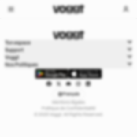
Home
Ton espace
Trading cards
Support
Boxbreak Pokémon
Voggt
Nos Politiques
Français
Mentions légales
Politique de Confidentialité
© 2025 Voggt. All Rights Reserved.