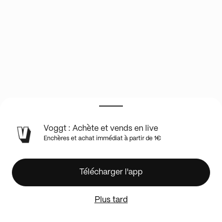
INFOS
Voggt : Achète et vends en live
DU
Enchères et achat immédiat à partir de 1€
SHOW
EN
LIVE
✨
Télécharger l'app
SHOW
SCELLÉ
Plus tard
ET
CARTES