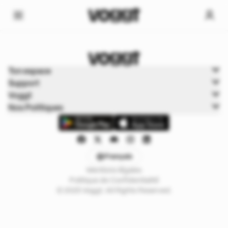
Home
Ton espace
Trading cards
Support
Boutiques
Voggt
Nos Politiques
Français
Mentions légales
Politique de Confidentialité
© 2025 Voggt. All Rights Reserved.