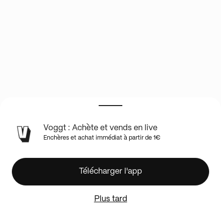
INFOS
Voggt : Achète et vends en live
DU
Enchères et achat immédiat à partir de 1€
SHOW
EN
LIVE
Carte
Télécharger l'app
vu
à
Plus tard
l
écran